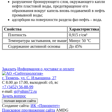
разрушение бронирующего слоя, окружающего капли
нефти пластовой воды, предотвращение его
образования вокруг капель вновь подаваемой в нефть
промывной воды;
адсорбция на поверхности раздела фаз нефть – вода.
Свойства
Характеристика
Плотность
0,915 г/см³
Температура застывания, не выше
Минус 50 °С
Содержание активной основы
До 45%
Заказать
Информация о доставке и оплате
г. Тюмень, ул. С. Ильюшина, 27
С 8.00 до 17.00, выходной: сб, вс
+7 (3452) 56-88-99
e-mail:
st@sthim72.ru
Задать вопрос
полная версия сайта
Создание сайта:
ИК «Приоритет»
Поисковое продвижение сайта
AMDG