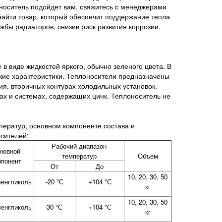
лоноситель подойдет вам, свяжитесь с менеджерами
найти товар, который обеспечит поддержание тепла
бы радиаторов, снизив риск развития коррозии.
в виде жидкостей яркого, обычно зеленого цвета. В
жие характеристики. Теплоносители предназначены
я, вторичных контурах холодильных установок.
ах и системах, содержащих цинк. Теплоноситель не
ператур, основном компоненте состава и
сителей:
Рабочий диапазон
новной
температур
Объем
мпонент
От
До
10, 20, 30, 50
ленгликоль
-20 °С
+104 °С
кг
10, 20, 30, 50
ленгликоль
-30 °С
+104 °С
кг