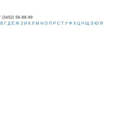
 (3452)
56-88-99
В
Г
Д
Е
Ж
З
И
К
Л
М
Н
О
П
Р
С
Т
У
Ф
Х
Ц
Ч
Щ
Э
Ю
Я