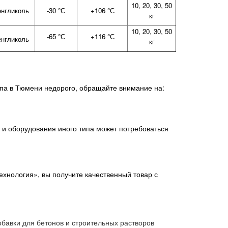
10, 20, 30, 50
енгликоль
-30 °С
+106 °С
кг
10, 20, 30, 50
-65 °С
+116 °С
енгликоль
кг
ипа в Тюмени недорого, обращайте внимание на:
 и оборудования иного типа может потребоваться
ехнология», вы получите качественный товар с
обавки для бетонов и строительных растворов