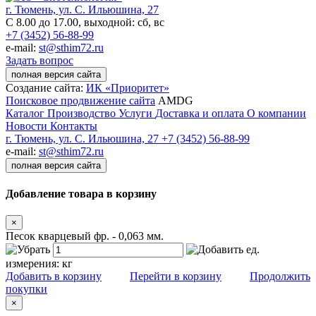
г. Тюмень, ул. С. Ильюшина, 27
С 8.00 до 17.00, выходной: сб, вс
+7 (3452) 56-88-99
e-mail:
st@sthim72.ru
Задать вопрос
полная версия сайта
Создание сайта:
ИК «Приоритет»
Поисковое продвижение сайта
AMDG
Каталог
Производство
Услуги
Доставка и оплата
О компании
Новости
Контакты
г. Тюмень, ул. С. Ильюшина, 27
+7 (3452) 56-88-99
e-mail:
st@sthim72.ru
полная версия сайта
Добавление товара в корзину
×
Песок кварцевый фр. - 0,063 мм.
ед.
измерения:
кг
Добавить в корзину
Перейти в корзину
Продолжить
покупки
×