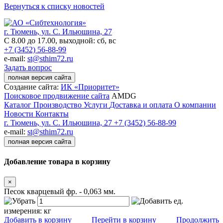
Вернуться к списку новостей
г. Тюмень, ул. С. Ильюшина, 27
С 8.00 до 17.00, выходной: сб, вс
+7 (3452) 56-88-99
e-mail:
st@sthim72.ru
Задать вопрос
полная версия сайта
Создание сайта:
ИК «Приоритет»
Поисковое продвижение сайта
AMDG
Каталог
Производство
Услуги
Доставка и оплата
О компании
Новости
Контакты
г. Тюмень, ул. С. Ильюшина, 27
+7 (3452) 56-88-99
e-mail:
st@sthim72.ru
полная версия сайта
Добавление товара в корзину
×
Песок кварцевый фр. - 0,063 мм.
ед.
измерения:
кг
Добавить в корзину
Перейти в корзину
Продолжить