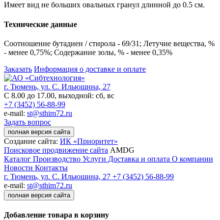
Имеет вид не больших овальных гранул длинной до 0.5 см.
Технические данные
Соотношение бутадиен / стирола - 69/31; Летучие вещества, %
- менее 0,75%; Содержание золы, % - менее 0,35%
Заказать
Информация о доставке и оплате
г. Тюмень, ул. С. Ильюшина, 27
С 8.00 до 17.00, выходной: сб, вс
+7 (3452) 56-88-99
e-mail:
st@sthim72.ru
Задать вопрос
полная версия сайта
Создание сайта:
ИК «Приоритет»
Поисковое продвижение сайта
AMDG
Каталог
Производство
Услуги
Доставка и оплата
О компании
Новости
Контакты
г. Тюмень, ул. С. Ильюшина, 27
+7 (3452) 56-88-99
e-mail:
st@sthim72.ru
полная версия сайта
Добавление товара в корзину