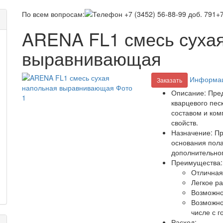
По всем вопросам:
+7
ARENA FL1 смесь суха
выравнивающая
Информац
Заказать
Описание:
Пред
кварцевого пес
составом и ко
свойств.
Назначение:
Пр
основания пола
дополнительног
Преимущества:
Отличная
Легкое р
Возможно
Возможно
числе с г
Расход: