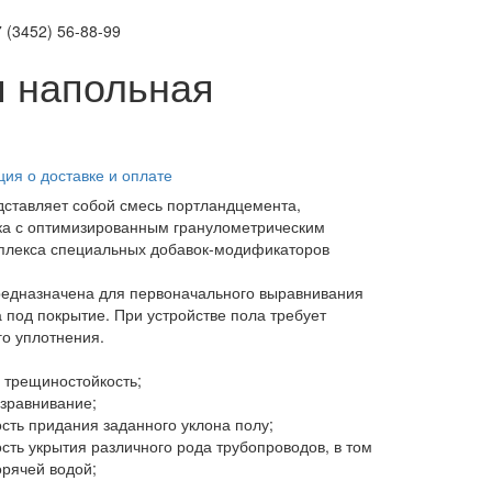
 (3452)
56-88-99
я напольная
ия о доставке и оплате
ставляет собой смесь портландцемента,
ка с оптимизированным гранулометрическим
мплекса специальных добавок-модификаторов
едназначена для первоначального выравнивания
 под покрытие. При устройстве пола требует
о уплотнения.
 трещиностойкость;
азравнивание;
сть придания заданного уклона полу;
сть укрытия различного рода трубопроводов, в том
орячей водой;