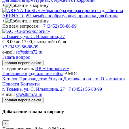
для защиты арматурных стержней от коррозии
+
ARENA TopSL мембранообразующая пропитка для бетона
+
По всем вопросам:
+7 (3452)
56-88-99
г. Тюмень, ул. С. Ильюшина, 27
С 8.00 до 17.00, выходной: сб, вс
+7 (3452) 56-88-99
e-mail:
st@sthim72.ru
Задать вопрос
полная версия сайта
Создание сайта:
ИК «Приоритет»
Поисковое продвижение сайта
AMDG
Каталог
Производство
Услуги
Доставка и оплата
О компании
Новости
Контакты
г. Тюмень, ул. С. Ильюшина, 27
+7 (3452) 56-88-99
e-mail:
st@sthim72.ru
полная версия сайта
Добавление товара в корзину
×
Песок кварцевый фр. - 0,063 мм.