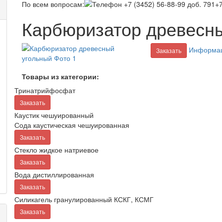
По всем вопросам:
+7
Карбюризатор древесн
Информац
Заказать
Товары из категории:
Тринатрийфосфат
Заказать
Каустик чешуированный
Сода каустическая чешуированная
Заказать
Стекло жидкое натриевое
Заказать
Вода дистиллированная
Заказать
Силикагель гранулированный КСКГ, КСМГ
Заказать