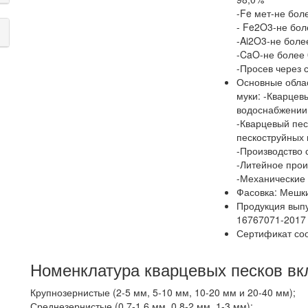
-Fe мет-не бол
- Fe2O3-не бол
-Ai2O3-не боле
-CaO-не более
-Просев через 
Основные облас
муки:
-Кварцев
водоснабжении 
-Кварцевый пе
пескоструйных 
-Производство 
-Литейное прои
-Механические 
Фасовка:
Мешки 
Продукция выпу
16767071-2017
Сертификат со
Номенклатура кварцевых песков вк
Крупнозернистые (2-5 мм, 5-10 мм, 10-20 мм и 20-40 мм);
Среднезернистые (0,7-1,6 мм, 0,8-2 мм, 1-3 мм);