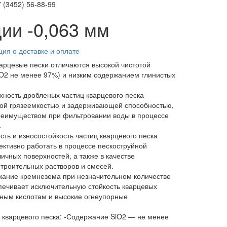
 (3452)
56-88-99
ии -0,063 мм
ия о доставке и оплате
арцевые пески отличаются высокой чистотой
O2 не менее 97%) и низким содержанием глинистых
хность дробленых частиц кварцевого песка
кой грязеемкостью и задерживающей способностью,
реимуществом при фильтровании воды в процессе
.
сть и износостойкость частиц кварцевого песка
ктивно работать в процессе пескоструйной
личных поверхностей, а также в качестве
троительных растворов и смесей.
жание кремнезема при незначительном количестве
ечивает исключительную стойкость кварцевых
чным кислотам и высокие огнеупорные
 кварцевого песка:
-Содержание SiO2 — не менее