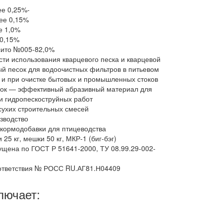
ее 0,25%-
ее 0,15%
е 1,0%
 0,15%
сито №005-82,0%
ти использования кварцевого песка и кварцевой
ый песок для водоочистных фильтров в питьевом
и при очистке бытовых и промышленных стоков
сок — эффективный абразивный материал для
и гидропескоструйных работ
сухих строительных смесей
зводство
кормодобавки для птицеводства
25 кг, мешки 50 кг, МКР-1 (биг-бэг)
щена по ГОСТ Р 51641-2000, ТУ 08.99.29-002-
ответствия № РОСС RU.АГ81.Н04409
лючает: