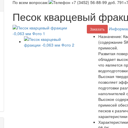
По всем вопросам:
+7
Песок кварцевый фракц
Информац
Заказать
Назначение:
Кв
(содержание Si
примесей.
Развитая повер
обладает высо
что является п
водоподготовки
Высокая твердо
позволяет эффе
подготовки раз
наполнителей с
Высокое содер
примесей обесп
песков к разли
характеристики
Характеристики
98,0%