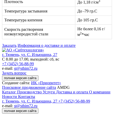
3
Плотность
До 1,18 г/см
Температура застывания
До -79 гр.С
Температура кипения
До 105 гр.С
Не более 0,16 г/
Скорость растворения
2
низкоуглеродистой стали
м
*час
Заказать
Информация о доставке и оплате
г. Тюмень, ул. С. Ильюшина, 27
С 8.00 до 17.00, выходной: сб, вс
+7 (3452) 56-88-99
e-mail:
st@sthim72.ru
Задать вопрос
полная версия сайта
Создание сайта:
ИК «Приоритет»
Поисковое продвижение сайта
AMDG
Каталог
Производство
Услуги
Доставка и оплата
О компании
Новости
Контакты
г. Тюмень, ул. С. Ильюшина, 27
+7 (3452) 56-88-99
e-mail:
st@sthim72.ru
полная версия сайта