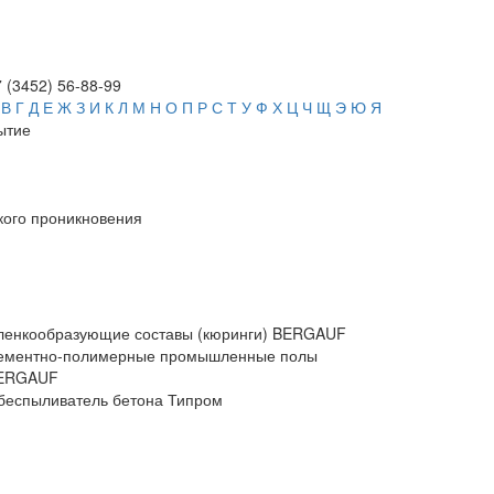
 (3452)
56-88-99
В
Г
Д
Е
Ж
З
И
К
Л
М
Н
О
П
Р
С
Т
У
Ф
Х
Ц
Ч
Щ
Э
Ю
Я
ытие
кого проникновения
ленкообразующие составы (кюринги) BERGAUF
ементно-полимерные промышленные полы
ERGAUF
беспыливатель бетона Типром