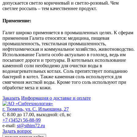
допускается светло коричневый и светло-розовый. Чем
светлее россыпь – тем качественнее продукт.
Применение:
Галит широко применяется в промышленных целях. К сферам
применения Галита относятся: медицина, пищевая
промышленность, текстильная промышленность,
нефтехимическая и коммунальное хозяйство, животноводство.
Использование Галита особо актуально в гололед, ведь им
посыпают дороги и тротуары. В котельных использование
каменной соли необходимо для очистки воды в
водонагревательных котлах. Соль препятствует попаданию
бактерий в котел. Также каменная соль используется для
смягчения жесткой воды. Кроме того соль используют при
обработке меха и кожи.
Заказать
Информация о доставке и оплате
г. Тюмень, ул. С. Ильюшина, 27
С 8.00 до 17.00, выходной: сб, вс
+7 (3452) 56-88-99
e-mail:
st@sthim72.ru
Задать вопрос