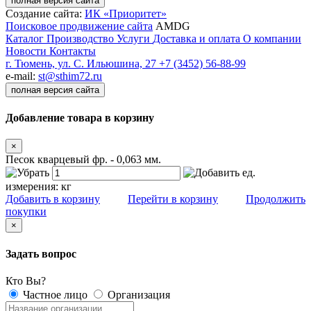
полная версия сайта
Создание сайта:
ИК «Приоритет»
Поисковое продвижение сайта
AMDG
Каталог
Производство
Услуги
Доставка и оплата
О компании
Новости
Контакты
г. Тюмень, ул. С. Ильюшина, 27
+7 (3452) 56-88-99
e-mail:
st@sthim72.ru
полная версия сайта
Добавление товара в корзину
×
Песок кварцевый фр. - 0,063 мм.
ед.
измерения:
кг
Добавить в корзину
Перейти в корзину
Продолжить
покупки
×
Задать вопрос
Кто Вы?
Частное лицо
Организация