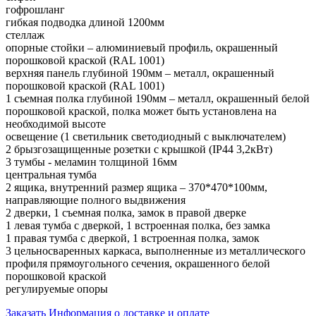
гофрошланг
гибкая подводка длиной 1200мм
стеллаж
опорные стойки – алюминиевый профиль, окрашенный
порошковой краской (RAL 1001)
верхняя панель глубиной 190мм – металл, окрашенный
порошковой краской (RAL 1001)
1 съемная полка глубиной 190мм – металл, окрашенный белой
порошковой краской, полка может быть установлена на
необходимой высоте
освещение (1 светильник светодиодный с выключателем)
2 брызгозащищенные розетки с крышкой (IP44 3,2кВт)
3 тумбы - меламин толщиной 16мм
центральная тумба
2 ящика, внутренний размер ящика – 370*470*100мм,
направляющие полного выдвижения
2 дверки, 1 съемная полка, замок в правой дверке
1 левая тумба с дверкой, 1 встроенная полка, без замка
1 правая тумба с дверкой, 1 встроенная полка, замок
3 цельносваренных каркаса, выполненные из металлического
профиля прямоугольного сечения, окрашенного белой
порошковой краской
регулируемые опоры
Заказать
Информация о доставке и оплате