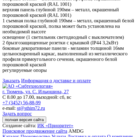
порошковой краской (RAL 1001)
верхняя панель глубиной 190мм – металл, окрашенный
порошковой краской (RAL 1001)
1 съемная полка глубиной 190мм – металл, окрашенный белой
порошковой краской, полка может быть установлена на
необходимой высоте
освещение (1 светильник светодиодный с выключателем)
2 брызгозащищенные розетки с крышкой (IP44 3,2кВт)
боковые декоративные панели - меламин толщиной 16мм
цельносваренный каркас, выполненный из металлического
профиля прямоугольного сечения, окрашенного белой
порошковой краской
регулируемые опоры
Заказать
Информация о доставке и оплате
г. Тюмень, ул. С. Ильюшина, 27
С 8.00 до 17.00, выходной: сб, вс
+7 (3452) 56-88-99
e-mail:
st@sthim72.ru
Задать вопрос
полная версия сайта
Создание сайта:
ИК «Приоритет»
Поисковое продвижение сайта
AMDG
Каталог
Производство
Услуги
Доставка и оплата
О компании