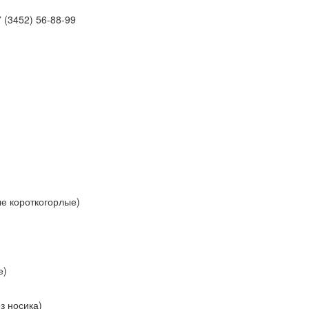
 (3452)
56-88-99
ые короткогорлые)
е)
з носика)