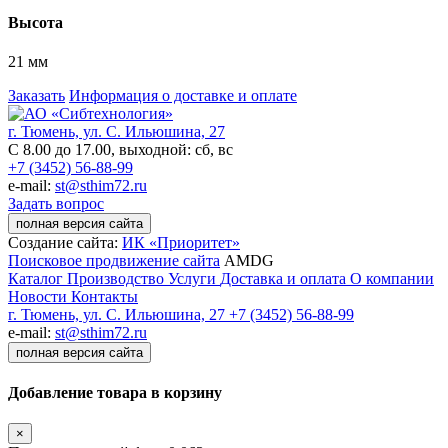
Высота
21 мм
Заказать
Информация о доставке и оплате
г. Тюмень, ул. С. Ильюшина, 27
С 8.00 до 17.00, выходной: сб, вс
+7 (3452) 56-88-99
e-mail:
st@sthim72.ru
Задать вопрос
полная версия сайта
Создание сайта:
ИК «Приоритет»
Поисковое продвижение сайта
AMDG
Каталог
Производство
Услуги
Доставка и оплата
О компании
Новости
Контакты
г. Тюмень, ул. С. Ильюшина, 27
+7 (3452) 56-88-99
e-mail:
st@sthim72.ru
полная версия сайта
Добавление товара в корзину
×