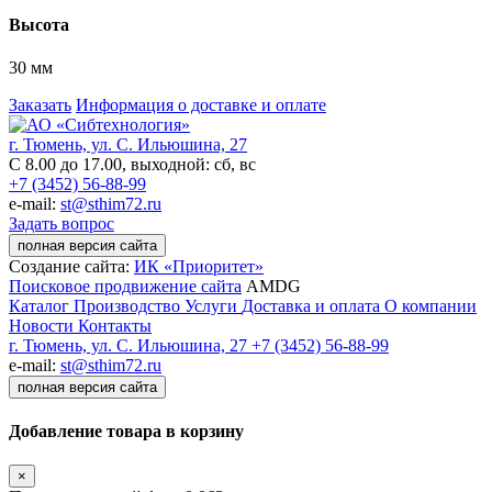
Высота
30 мм
Заказать
Информация о доставке и оплате
г. Тюмень, ул. С. Ильюшина, 27
С 8.00 до 17.00, выходной: сб, вс
+7 (3452) 56-88-99
e-mail:
st@sthim72.ru
Задать вопрос
полная версия сайта
Создание сайта:
ИК «Приоритет»
Поисковое продвижение сайта
AMDG
Каталог
Производство
Услуги
Доставка и оплата
О компании
Новости
Контакты
г. Тюмень, ул. С. Ильюшина, 27
+7 (3452) 56-88-99
e-mail:
st@sthim72.ru
полная версия сайта
Добавление товара в корзину
×