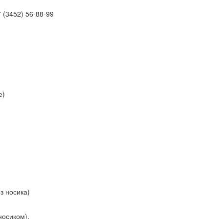
 (3452)
56-88-99
е)
з носика)
носиком).