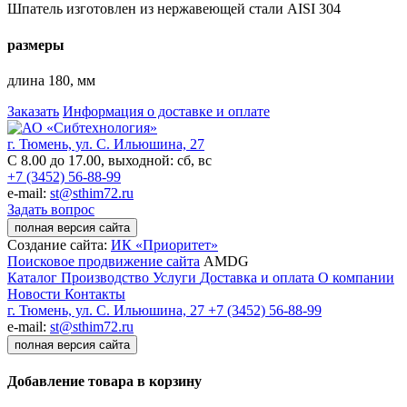
Шпатель изготовлен из нержавеющей стали AISI 304
размеры
длина 180, мм
Заказать
Информация о доставке и оплате
г. Тюмень, ул. С. Ильюшина, 27
С 8.00 до 17.00, выходной: сб, вс
+7 (3452) 56-88-99
e-mail:
st@sthim72.ru
Задать вопрос
полная версия сайта
Создание сайта:
ИК «Приоритет»
Поисковое продвижение сайта
AMDG
Каталог
Производство
Услуги
Доставка и оплата
О компании
Новости
Контакты
г. Тюмень, ул. С. Ильюшина, 27
+7 (3452) 56-88-99
e-mail:
st@sthim72.ru
полная версия сайта
Добавление товара в корзину