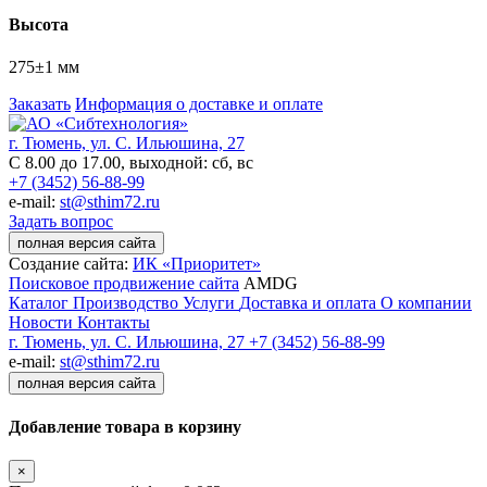
Высота
275±1 мм
Заказать
Информация о доставке и оплате
г. Тюмень, ул. С. Ильюшина, 27
С 8.00 до 17.00, выходной: сб, вс
+7 (3452) 56-88-99
e-mail:
st@sthim72.ru
Задать вопрос
полная версия сайта
Создание сайта:
ИК «Приоритет»
Поисковое продвижение сайта
AMDG
Каталог
Производство
Услуги
Доставка и оплата
О компании
Новости
Контакты
г. Тюмень, ул. С. Ильюшина, 27
+7 (3452) 56-88-99
e-mail:
st@sthim72.ru
полная версия сайта
Добавление товара в корзину
×