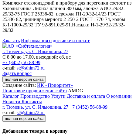
Комплект стеклоизделий к прибору для перегонки состоит из
холодильника Либиха длиной 300 мм, алонжа АИО-29/32-
29/32-75 ГОСТ 25336-82, перехода П1-29/32-14/23 ГОСТ
25336-82, цилиндра мерного 2-250-2 ГОСТ 1770-74, колбы
К-1-1000-29/32 ТУ 92-891.029-91.Насадки Н-1-29/32-29/32-
29/32.
Заказать
Информация о доставке и оплате
г. Тюмень, ул. С. Ильюшина, 27
С 8.00 до 17.00, выходной: сб, вс
+7 (3452) 56-88-99
e-mail:
st@sthim72.ru
Задать вопрос
полная версия сайта
Создание сайта:
ИК «Приоритет»
Поисковое продвижение сайта
AMDG
Каталог
Производство
Услуги
Доставка и оплата
О компании
Новости
Контакты
г. Тюмень, ул. С. Ильюшина, 27
+7 (3452) 56-88-99
e-mail:
st@sthim72.ru
полная версия сайта
Добавление товара в корзину