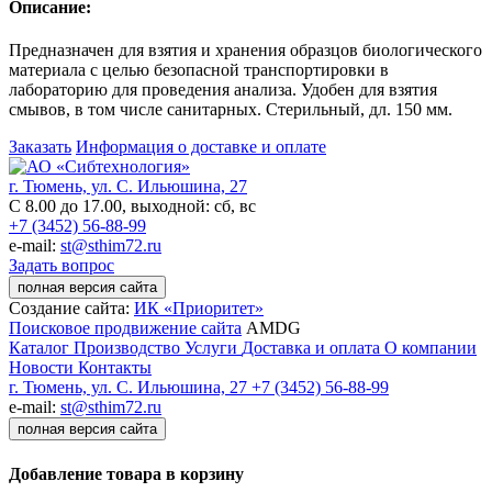
Описание:
Предназначен для взятия и хранения образцов биологического
материала с целью безопасной транспортировки в
лабораторию для проведения анализа. Удобен для взятия
смывов, в том числе санитарных. Стерильный, дл. 150 мм.
Заказать
Информация о доставке и оплате
г. Тюмень, ул. С. Ильюшина, 27
С 8.00 до 17.00, выходной: сб, вс
+7 (3452) 56-88-99
e-mail:
st@sthim72.ru
Задать вопрос
полная версия сайта
Создание сайта:
ИК «Приоритет»
Поисковое продвижение сайта
AMDG
Каталог
Производство
Услуги
Доставка и оплата
О компании
Новости
Контакты
г. Тюмень, ул. С. Ильюшина, 27
+7 (3452) 56-88-99
e-mail:
st@sthim72.ru
полная версия сайта
Добавление товара в корзину