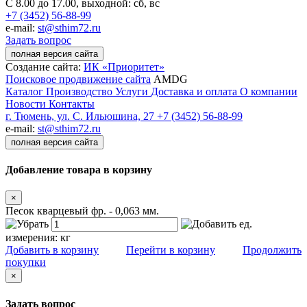
С 8.00 до 17.00, выходной: сб, вс
+7 (3452) 56-88-99
e-mail:
st@sthim72.ru
Задать вопрос
полная версия сайта
Создание сайта:
ИК «Приоритет»
Поисковое продвижение сайта
AMDG
Каталог
Производство
Услуги
Доставка и оплата
О компании
Новости
Контакты
г. Тюмень, ул. С. Ильюшина, 27
+7 (3452) 56-88-99
e-mail:
st@sthim72.ru
полная версия сайта
Добавление товара в корзину
×
Песок кварцевый фр. - 0,063 мм.
ед.
измерения:
кг
Добавить в корзину
Перейти в корзину
Продолжить
покупки
×
Задать вопрос