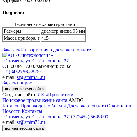
в формах 100х100х100
Подробно
Технические характеристики
Размеры
диаметр диска 95 мм
Масса прибора, г
415
Заказать
Информация о доставке и оплате
г. Тюмень, ул. С. Ильюшина, 27
С 8.00 до 17.00, выходной: сб, вс
+7 (3452) 56-88-99
e-mail:
st@sthim72.ru
Задать вопрос
полная версия сайта
Создание сайта:
ИК «Приоритет»
Поисковое продвижение сайта
AMDG
Каталог
Производство
Услуги
Доставка и оплата
О компании
Новости
Контакты
г. Тюмень, ул. С. Ильюшина, 27
+7 (3452) 56-88-99
e-mail:
st@sthim72.ru
полная версия сайта