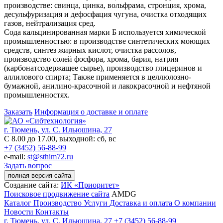
производстве: свинца, цинка, вольфрама, стронция, хрома,
десульфуризация и дефосфация чугуна, очистка отходящих
газов, нейтрализация сред.
Сода кальцинированная марки Б используется химической
промышленностью: в производстве синтетических моющих
средств, синтез жирных кислот, очистка рассолов,
производство солей фосфора, хрома, бария, натрия
(карбонатсодержащее сырье), производство глицеринов и
аллилового спирта; Также применяется в целлюлозно-
бумажной, анилино-красочной и лакокрасочной и нефтяной
промышленностях.
Заказать
Информация о доставке и оплате
г. Тюмень, ул. С. Ильюшина, 27
С 8.00 до 17.00, выходной: сб, вс
+7 (3452) 56-88-99
e-mail:
st@sthim72.ru
Задать вопрос
полная версия сайта
Создание сайта:
ИК «Приоритет»
Поисковое продвижение сайта
AMDG
Каталог
Производство
Услуги
Доставка и оплата
О компании
Новости
Контакты
г. Тюмень, ул. С. Ильюшина, 27
+7 (3452) 56-88-99