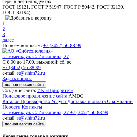
серы в нефтепродуктах
ГОСТ 19121, ГОСТ Р 51947, ГОСТ Р 50442, ГОСТ 32139,
ГОСТ 33194)
+
1
2
3
далее
По всем вопросам:
+7 (3452)
56-88-99
г. Тюмень, ул. С. Ильюшина, 27
С 8.00 до 17.00, выходной: сб, вс
+7 (3452) 56-88-99
e-mail:
st@sthim72.ru
Задать вопрос
полная версия сайта
Создание сайта:
ИК «Приоритет»
Поисковое продвижение сайта
AMDG
Каталог
Производство
Услуги
Доставка и оплата
О компании
Новости
Контакты
г. Тюмень, ул. С. Ильюшина, 27
+7 (3452) 56-88-99
e-mail:
st@sthim72.ru
полная версия сайта
Добавление товара в корзину