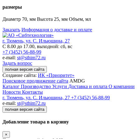
размеры
Диаметр 70, мм Высота 25, мм Объем, мл
Заказать
Информация о доставке и оплате
г. Тюмень, ул. С. Ильюшина, 27
С 8.00 до 17.00, выходной: сб, вс
+7 (3452) 56-88-99
e-mail:
st@sthim72.ru
Задать вопрос
полная версия сайта
Создание сайта:
ИК «Приоритет»
Поисковое продвижение сайта
AMDG
Каталог
Производство
Услуги
Доставка и оплата
О компании
Новости
Контакты
г. Тюмень, ул. С. Ильюшина, 27
+7 (3452) 56-88-99
e-mail:
st@sthim72.ru
полная версия сайта
Добавление товара в корзину
×