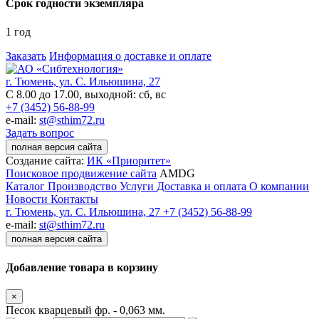
Срок годности экземпляра
1 год
Заказать
Информация о доставке и оплате
г. Тюмень, ул. С. Ильюшина, 27
С 8.00 до 17.00, выходной: сб, вс
+7 (3452) 56-88-99
e-mail:
st@sthim72.ru
Задать вопрос
полная версия сайта
Создание сайта:
ИК «Приоритет»
Поисковое продвижение сайта
AMDG
Каталог
Производство
Услуги
Доставка и оплата
О компании
Новости
Контакты
г. Тюмень, ул. С. Ильюшина, 27
+7 (3452) 56-88-99
e-mail:
st@sthim72.ru
полная версия сайта
Добавление товара в корзину
×
Песок кварцевый фр. - 0,063 мм.