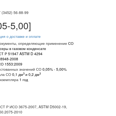
 (3452)
56-88-99
5-5,00]
ия о доставке и оплате
окументы, определяющие применение
СО
серы в газовом конденсате
СТ Р 51947 ASTM D 4294
 8948-2008
О 1553:2009
естованных значений СО
0,05% - 5,00%
3
3
ала СО
0,
1 дм
и 0,2 дм
экземпляра
1 год
ГОСТ Р ИСО 3675-2007, ASTM D5002-19,
50.2075-2010