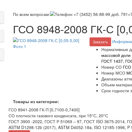
По всем вопросам:
+7
ГСО 8948-2008 ГК-С [0,0
Информац
Заказать
Нормативные д
массовой доли 
ГОСТ 1437, ГО
Номер СО
ГСО
Номер МСО
МС
Диапазоны атт
Объем матери
Срок годности 
Товары из категории:
ГСО 8941-2008 ГК-П [0,7100-0,7400]
СО плотности газового конденсата, при 15°С, 20°С
ГОСТ 3900 -2022, ГОСТ Р 51069 – 97, ГОСТ ISO 3675-2014, 
ASTM D1298-12b (2017), ASTM D4052-18a, ISO 12185-1996, P 